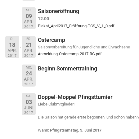
Saisoneröffnung
SO.
09
12:00
APR.
Plakat_April2017_Eröffnung-TCS_V_1_0.pdf
2017
Ostercamp
DI.
FR.
18
21
Saisonvorbereitung für Jugendliche und Erwachsene
APR.
APR.
Anmeldung-Ostercamp-2017-RG.pdf
2017
2017
Beginn Sommertraining
MO.
24
APR.
2017
Doppel-Moppel Pfingstturnier
SA.
03
Liebe Clubmitglieder!
JUNI
2017
Die Saison hat gerade erste begonnen, und schon haben w
Wann
:
Pfingstsamstag, 3. Juni 2017