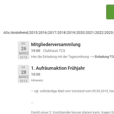
Alle
Anstehend
2015
2016
2017
2018
2019
2020
2021
2022
2023
Mitgliederversammlung
DO.
26
19:00
Clubhaus TCS
MÄRZ
Hier die Einladung mit der Tagesordnung —>
Einladung-TO
2015
1. Aufräumaktion Frühjahr
SA.
28
10:00
MÄRZ
Hinweis:
2015
– vgl. vollständige Mail vom Vorstand vom 09.03.2015, hi
…
Damit unser 2. Vorsitzender besser planen kann, tragen Si