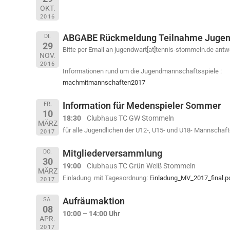
OKT.
2016
ABGABE Rückmeldung Teilnahme Juge
DI.
29
Bitte per Email an jugendwart[at]tennis-stommeln.de ant
NOV.
2016
Informationen rund um die Jugendmannschaftsspiele :
machmitmannschaften2017
Information für Medenspieler Sommer
FR.
10
18:30
Clubhaus TC GW Stommeln
MÄRZ
für alle Jugendlichen der U12-, U15- und U18- Mannschaft
2017
Mitgliederversammlung
DO.
30
19:00
Clubhaus TC Grün Weiß Stommeln
MÄRZ
Einladung mit Tagesordnung:
Einladung_MV_2017_final.p
2017
Aufräumaktion
SA.
08
10:00 – 14:00 Uhr
APR.
2017