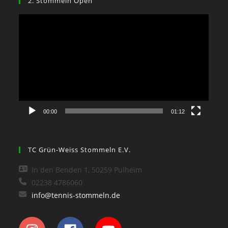
2. Stommeln Open
Video-
Player
00:00
01:12
TC Grün-Weiss Stommeln E.V.
In den Benden 1, 50259 Pulheim
02238 4786060
info@tennis-stommeln.de