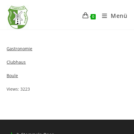
Zum
Inhalt
Menü
0
springen
Gastronomie
Club
haus
Boule
Views: 3223