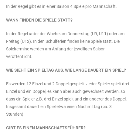
In der Regel gibt es in einer Saison 4 Spiele pro Mannschaft.
WANN FINDEN DIE SPIELE STATT?
In der Regel unter der Woche am Donnerstag (U9, U11) oder am
Freitag (U12). In den Schulferien finden keine Spiele statt. Die
Spieltermine werden am Anfang der jeweiligen Saison
veröffentlicht.
WIE SIEHT EIN SPIELTAG AUS, WIE LANGE DAUERT EIN SPIEL?
Es werden 12 Einzel und 2 Doppel gespielt. Jeder Spieler spielt drei
Einzel und ein Doppel, es kann aber auch gewechselt werden, so
dass ein Spieler z.B. drei Einzel spielt und ein anderer das Doppel.
Insgesamt dauert ein Spiel etwa einen Nachmittag (ca. 3
Stunden).
GIBT ES EINEN MANNSCHAFTSFÜHRER?