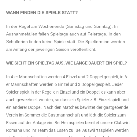
WANN FINDEN DIE SPIELE STATT?
In der Regel am Wochenende (Samstag und Sonntag). In
Ausnahmefällen fallen Spieltage auch auf Feiertage. In den
Schulferien finden keine Spiele statt. Die Spieltermine werden
am Anfang der jeweiligen Saison veröffentlicht.
WIE SIEHT EIN SPIELTAG AUS, WIE LANGE DAUERT EIN SPIEL?
In 4-er Mannschaften werden 4 Einzel und 2 Doppel gespielt, in 6-
er Mannschaften werden 6 Einzel und 3 Doppel gespielt. Jeder
Spieler spielt in der Regel ein Einzel und ein Doppel, es kann aber
auch gewechselt werden, so dass ein Spieler z.B. Einzel spielt und
ein anderer Doppel. Nach den Matches bewirtet der gastgebende
Verein im Sommer die Gastmannschaft und lädt die Spieler zum
Essen auf der Anlage ein. Bei Heimspielen bereitet unsere Clubwirt
Romana und ihr Team das Essen zu. Bei Auswärtsspielen werden