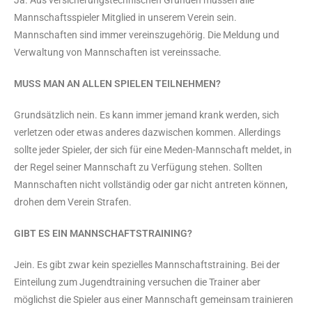
Ja. Aus versicherungstechnischen Gründen müssen alle
Mannschaftsspieler Mitglied in unserem Verein sein.
Mannschaften sind immer vereinszugehörig. Die Meldung und
Verwaltung von Mannschaften ist vereinssache.
MUSS MAN AN ALLEN SPIELEN TEILNEHMEN?
Grundsätzlich nein. Es kann immer jemand krank werden, sich
verletzen oder etwas anderes dazwischen kommen. Allerdings
sollte jeder Spieler, der sich für eine Meden-Mannschaft meldet, in
der Regel seiner Mannschaft zu Verfügung stehen. Sollten
Mannschaften nicht vollständig oder gar nicht antreten können,
drohen dem Verein Strafen.
GIBT ES EIN MANNSCHAFTSTRAINING?
Jein. Es gibt zwar kein spezielles Mannschaftstraining. Bei der
Einteilung zum Jugendtraining versuchen die Trainer aber
möglichst die Spieler aus einer Mannschaft gemeinsam trainieren