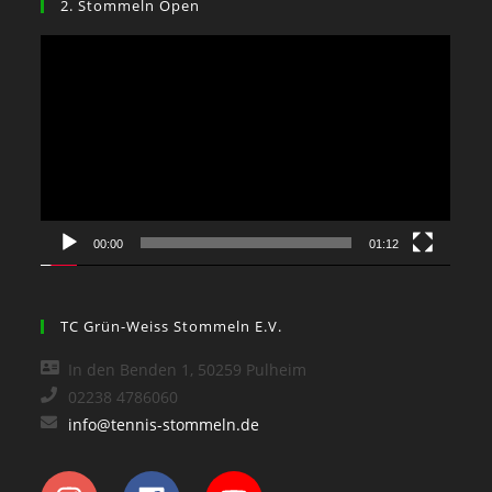
2. Stommeln Open
Video-
Player
00:00
01:12
TC Grün-Weiss Stommeln E.V.
In den Benden 1, 50259 Pulheim
02238 4786060
info@tennis-stommeln.de