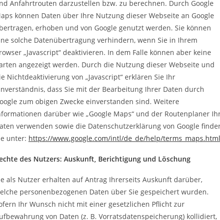
nd Anfahrtrouten darzustellen bzw. zu berechnen. Durch Google
aps können Daten über Ihre Nutzung dieser Webseite an Google
bertragen, erhoben und von Google genutzt werden. Sie können
ine solche Datenübertragung verhindern, wenn Sie in Ihrem
rowser „Javascript“ deaktivieren. In dem Falle können aber keine
arten angezeigt werden. Durch die Nutzung dieser Webseite und
ie Nichtdeaktivierung von „Javascript“ erklären Sie Ihr
inverständnis, dass Sie mit der Bearbeitung Ihrer Daten durch
oogle zum obigen Zwecke einverstanden sind. Weitere
nformationen darüber wie „Google Maps“ und der Routenplaner Ih
aten verwenden sowie die Datenschutzerklärung von Google finde
ie unter:
https://www.google.com/intl/de_de/help/terms_maps.htm
echte des Nutzers: Auskunft, Berichtigung und Löschung
ie als Nutzer erhalten auf Antrag Ihrerseits Auskunft darüber,
elche personenbezogenen Daten über Sie gespeichert wurden.
ofern Ihr Wunsch nicht mit einer gesetzlichen Pflicht zur
ufbewahrung von Daten (z. B. Vorratsdatenspeicherung) kollidiert,