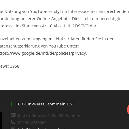
ie Nutzung von YouTube erfolgt im Interesse einer ansprechenden
arstellung unserer Online-Angebote. Dies stellt ein berechtigtes
nteresse im Sinne von Art. 6 Abs. 1 lit. f DSGVO dar.
inzelheiten zum Umgang mit Nutzerdaten finden Sie in der
atenschutzerklärung von YouTube unter:
ttps://www.google.de/intl/de/policies/privacy
.
iews: 3958
TC Grün-Weiss Stommeln E.V.
In den Benden 1, 50259 Pulheim
02238 4786060