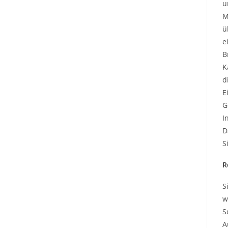
u
M
ü
e
B
K
d
E
G
I
D
S
R
S
w
S
A