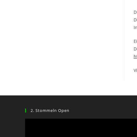
D
D
I
E
D
h
V
2. Stommeln Open
Video-
Player