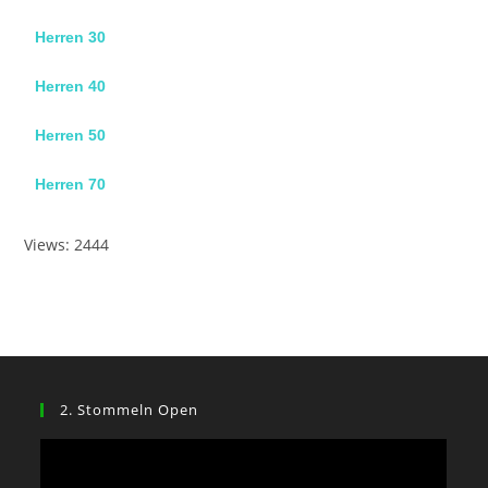
Herren 30
Herren 40
Herren 50
Herren 70
Views: 2444
2. Stommeln Open
Video-
Player