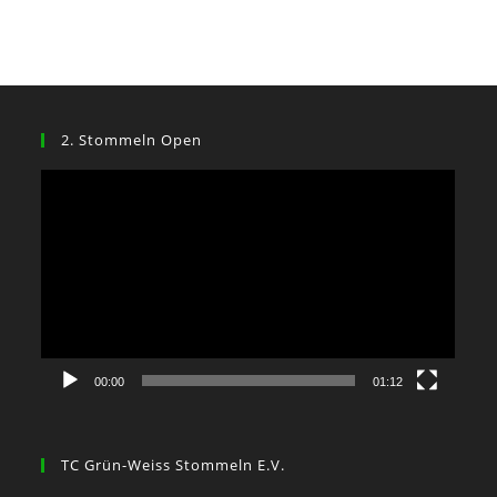
2. Stommeln Open
Video-
Player
00:00
01:12
TC Grün-Weiss Stommeln E.V.