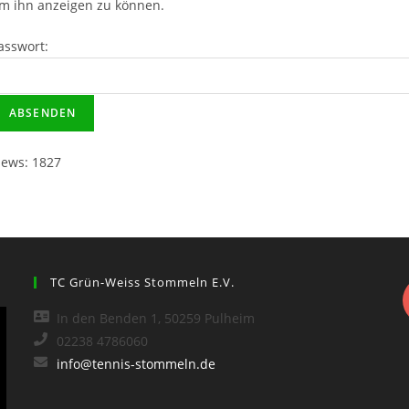
m ihn anzeigen zu können.
asswort:
iews: 1827
TC Grün-Weiss Stommeln E.V.
In den Benden 1, 50259 Pulheim
02238 4786060
info@tennis-stommeln.de