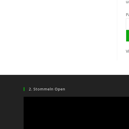
u
P
V
2. Stommeln Open
Video-
Player