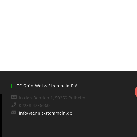
TC Grün-Weiss Stommeln E.V.
In den Benden 1, 50259 Pulheim
02238 4786060
info@tennis-stommeln.de