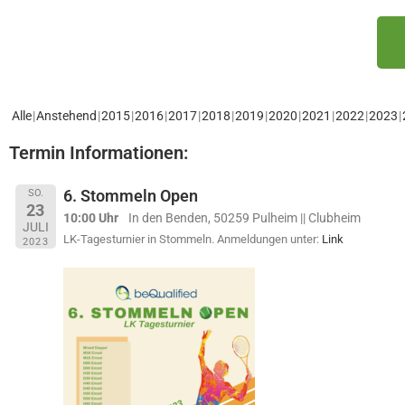
Alle
Anstehend
2015
2016
2017
2018
2019
2020
2021
2022
2023
Termin Informationen:
6. Stommeln Open
SO.
23
10:00 Uhr
In den Benden, 50259 Pulheim || Clubheim
JULI
LK-Tagesturnier in Stommeln. Anmeldungen unter:
Link
2023