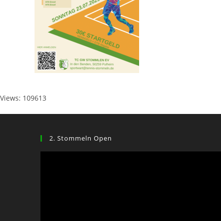
Views: 109613
2. Stommeln Open
Video-
Player