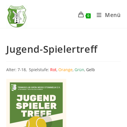
Zum
Inhalt
Menü
0
springen
Jugend-Spielertreff
Alter: 7-18, Spielstufe:
Rot
,
Orange
,
Grün
,
Gelb