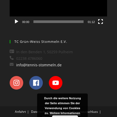
00:00
01:12
TC Grün-Weiss Stommeln E.V.
In den Benden 1, 50259 Pulheim
02238 4786060
info@tennis-stommeln.de
Durch die weitere Nutzung
der Seite stimmen Sie der
Verwendung von Cookies
Anfahrt
Datenschutzerklärung
Haftungsausschluss
zu.
Weitere Informationen
Impressum
Kontakt