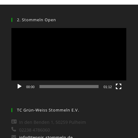
2. Stommeln Open
Video-
Player
00:00
01:12
TC Grün-Weiss Stommeln E.V.
In den Benden 1, 50259 Pulheim
02238 4786060
info@tennis-stommeln.de