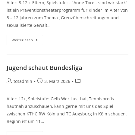
Alter: 8-12 + Eltern, Spielstufe: - "Anne Tore - sind wir stark"
ist ein Präventionstheaterprogramm für Kinder im Alter von
8 – 12 Jahren zum Thema „Grenzüberschreitungen und
sexualisierte Gewalt…
Anne-
Weiterlesen
Tore
–
Sind
Wir
Stark
Jugend schaut Bundesliga
Beitrags-
Beitrag
Beitrags-
tcsadmin
3. März 2026
Autor:
veröffentlicht:
Kategorie:
Alter: 12+, Spielstufe: Gelb Wer Lust hat, Tennisprofis
hautnah anzuschauen, kann gerne mit uns das Spiel
zwischen KTHC RW Köln und TC Augsburg in Köln schauen.
Beginn ist um 11…