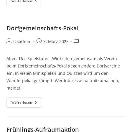
Jugend
Weiterlesen
Schaut
Bundesliga
Dorfgemeinschafts-Pokal
Beitrags-
Beitrag
Beitrags-
tcsadmin
3. März 2026
Autor:
veröffentlicht:
Kategorie:
Alter: 16+, Spielstufe: - Wir treten gemeinsam als Verein
beim Dorfgemeinschafts-Pokal gegen andere Dorfvereine
ein. In vielen Minispielen und Quizzes wird um den
Wanderpokal gekämpft. Wer Interesse hat mitzumachen,
meldet…
Dorfgemeinschafts-
Weiterlesen
Pokal
Frühlings-Aufräumaktion