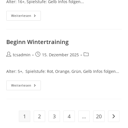
Alter: 16+, Spielstufe: Gelb Infos folgen...
Halloweenturnier
Weiterlesen
Beginn Wintertraining
Beitrags-
Beitrag
Beitrags-
tcsadmin
15. Dezember 2025
Autor:
veröffentlicht:
Kategorie:
Alter: 5+, Spielstufe: Rot, Orange, Grün, Gelb Infos folgen...
Beginn
Weiterlesen
Wintertraining
1
2
3
4
…
20
Zur näc