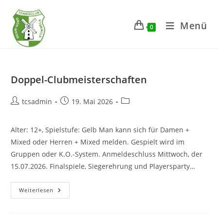
Zum
Inhalt
Menü
0
springen
Doppel-Clubmeisterschaften
Beitrags-
Beitrag
Beitrags-
tcsadmin
19. Mai 2026
Autor:
veröffentlicht:
Kategorie:
Alter: 12+, Spielstufe: Gelb Man kann sich für Damen +
Mixed oder Herren + Mixed melden. Gespielt wird im
Gruppen oder K.O.-System. Anmeldeschluss Mittwoch, der
15.07.2026. Finalspiele, Siegerehrung und Playersparty…
Doppel-
Weiterlesen
Clubmeisterschaften