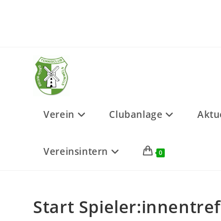
Zum
Inhalt
springen
Verein
Clubanlage
Aktu
Vereinsintern
0
Start Spieler:innentref