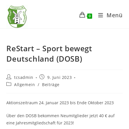
Zum
Inhalt
Menü
0
springen
ReStart – Sport bewegt
Deutschland (DOSB)
Beitrags-
Beitrag
tcsadmin
9. Juni 2023
Autor:
veröffentlicht:
Beitrags-
Allgemein
/
Beiträge
Kategorie:
Aktionszeitraum 24. Januar 2023 bis Ende Oktober 2023
Über den DOSB bekommen Neumitglieder jetzt 40 € auf
eine Jahresmitgliedschaft für 2023!