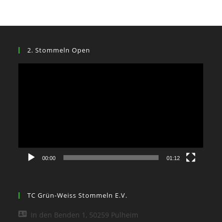
2. Stommeln Open
Video-
Player
00:00
01:12
TC Grün-Weiss Stommeln E.V.
In den Benden 1, 50259 Pulheim