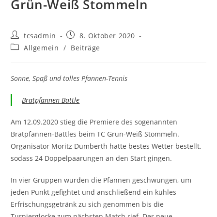
Grün-Weiß Stommeln
Beitrags-
Beitrag
tcsadmin
8. Oktober 2020
Autor:
veröffentlicht:
Beitrags-
Allgemein
/
Beiträge
Kategorie:
Sonne, Spaß und tolles Pfannen-Tennis
Bratpfannen Battle
Am 12.09.2020 stieg die Premiere des sogenannten
Bratpfannen-Battles beim TC Grün-Weiß Stommeln.
Organisator Moritz Dumberth hatte bestes Wetter bestellt,
sodass 24 Doppelpaarungen an den Start gingen.
In vier Gruppen wurden die Pfannen geschwungen, um
jeden Punkt gefightet und anschließend ein kühles
Erfrischungsgetränk zu sich genommen bis die
Turnierglocke zum nächsten Match rief. Der neue