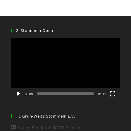
2. Stommeln Open
Video-
Player
00:00
01:12
TC Grün-Weiss Stommeln E.V.
In den Benden 1, 50259 Pulheim