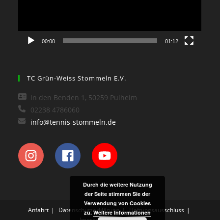
00:00
01:12
TC Grün-Weiss Stommeln E.V.
In den Benden 1, 50259 Pulheim
02238 4786060
info@tennis-stommeln.de
Durch die weitere Nutzung
der Seite stimmen Sie der
Verwendung von Cookies
Anfahrt
Datenschutzerklärung
Haftungsausschluss
zu.
Weitere Informationen
Impressum
Kontakt