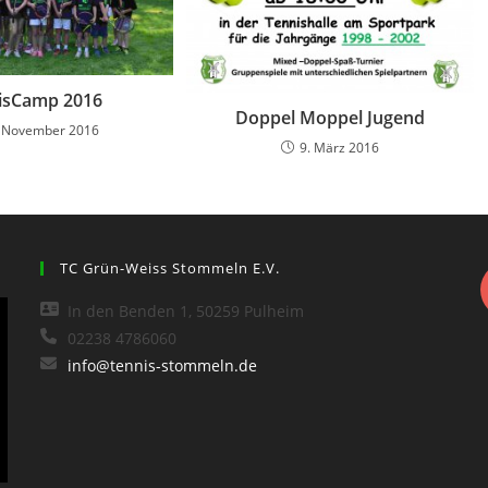
isCamp 2016
Doppel Moppel Jugend
 November 2016
9. März 2016
TC Grün-Weiss Stommeln E.V.
In den Benden 1, 50259 Pulheim
02238 4786060
info@tennis-stommeln.de