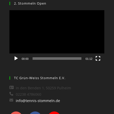
2. Stommeln Open
Video-
Player
00:00
01:12
TC Grün-Weiss Stommeln E.V.
In den Benden 1, 50259 Pulheim
02238 4786060
info@tennis-stommeln.de