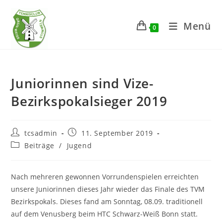
Zum
Inhalt
Menü
0
springen
Juniorinnen sind Vize-
Bezirkspokalsieger 2019
Beitrags-
Beitrag
tcsadmin
11. September 2019
Autor:
veröffentlicht:
Beitrags-
Beiträge
/
Jugend
Kategorie:
Nach mehreren gewonnen Vorrundenspielen erreichten
unsere Juniorinnen dieses Jahr wieder das Finale des TVM
Bezirkspokals. Dieses fand am Sonntag, 08.09. traditionell
auf dem Venusberg beim HTC Schwarz-Weiß Bonn statt.