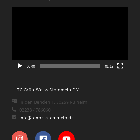
Video-
Player
00:00
01:12
TC Grün-Weiss Stommeln E.V.
In den Benden 1, 50259 Pulheim
02238 4786060
info@tennis-stommeln.de