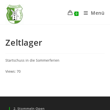
Zum
Inhalt
Menü
0
springen
Zeltlager
Startschuss in die Sommerferien
Views: 70
2. Stommeln Open