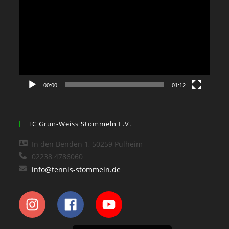
Player
00:00
01:12
TC Grün-Weiss Stommeln E.V.
In den Benden 1, 50259 Pulheim
02238 4786060
info@tennis-stommeln.de