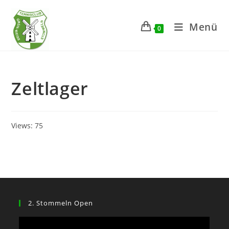
Zum
Inhalt
Menü
0
springen
Zeltlager
Views: 75
2. Stommeln Open
Video-