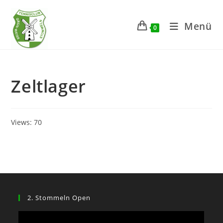
Zum
Inhalt
Menü
0
springen
Zeltlager
Views: 70
2. Stommeln Open
Video-