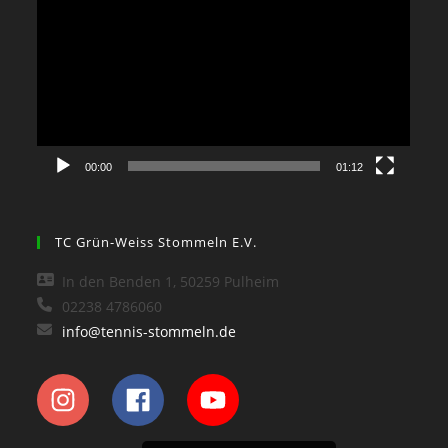
Player
00:00
01:12
TC Grün-Weiss Stommeln E.V.
In den Benden 1, 50259 Pulheim
02238 4786060
info@tennis-stommeln.de