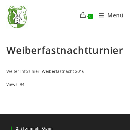
Zum
Inhalt
Menü
0
springen
Weiberfastnachtturnier
Weiter Info’s hier:
Weiberfastnacht 2016
Views: 94
2. Stommeln Open