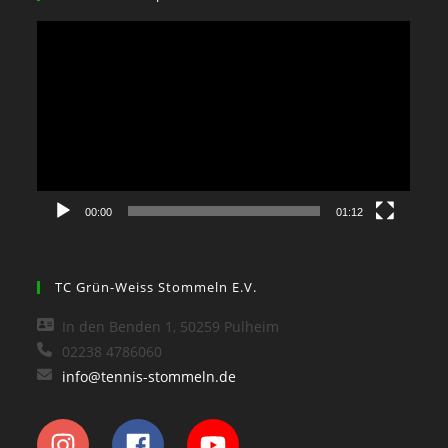
Video-
Player
00:00
01:12
TC Grün-Weiss Stommeln E.V.
In den Benden 1, 50259 Pulheim
02238 4786060
info@tennis-stommeln.de