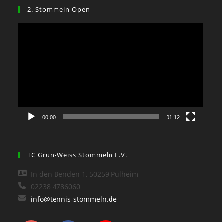
2. Stommeln Open
Video-
Player
00:00
01:12
TC Grün-Weiss Stommeln E.V.
In den Benden 1, 50259 Pulheim
02238 4786060
info@tennis-stommeln.de