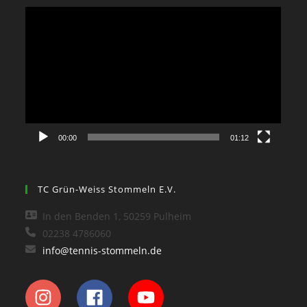
Video-
Player
00:00
01:12
TC Grün-Weiss Stommeln E.V.
In den Benden 1, 50259 Pulheim
02238 4786060
info@tennis-stommeln.de