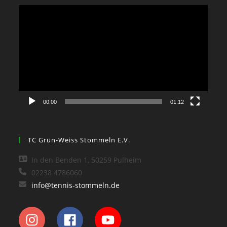
Video-
Player
00:00
01:12
TC Grün-Weiss Stommeln E.V.
In den Benden 1, 50259 Pulheim
02238 4786060
info@tennis-stommeln.de