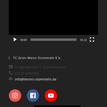
Player
00:00
01:12
TC Grün-Weiss Stommeln E.V.
In den Benden 1, 50259 Pulheim
02238 4786060
info@tennis-stommeln.de