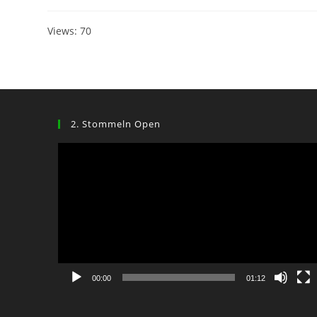
Views: 70
2. Stommeln Open
Video-
Player
00:00
01:12