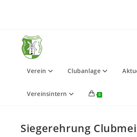
Zum
Inhalt
springen
Verein
Clubanlage
Aktu
Vereinsintern
0
Siegerehrung Clubmei