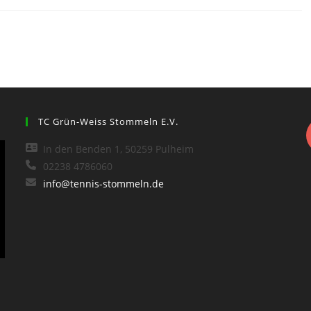
TC Grün-Weiss Stommeln E.V.
In den Benden 1, 50259 Pulheim
02238 4786060
info@tennis-stommeln.de