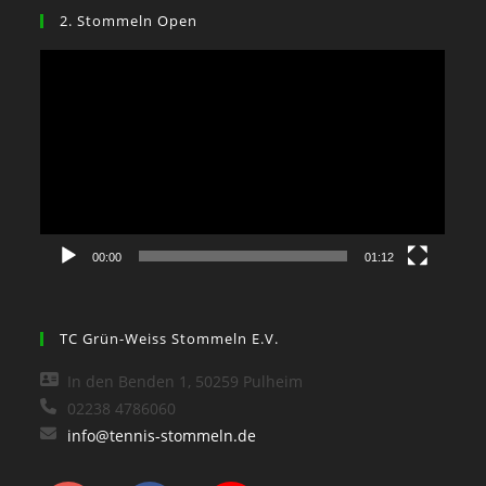
2. Stommeln Open
Video-
Player
00:00
01:12
TC Grün-Weiss Stommeln E.V.
In den Benden 1, 50259 Pulheim
02238 4786060
info@tennis-stommeln.de