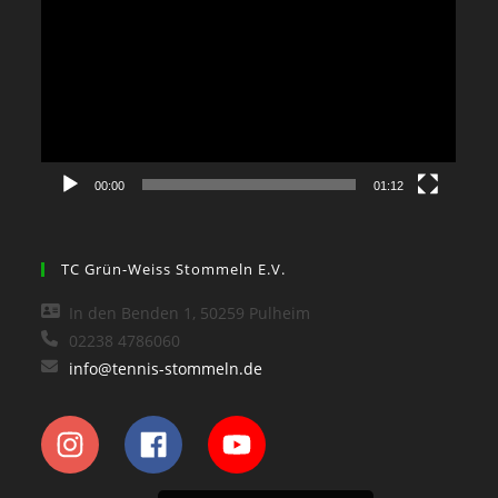
Player
00:00
01:12
TC Grün-Weiss Stommeln E.V.
In den Benden 1, 50259 Pulheim
02238 4786060
info@tennis-stommeln.de