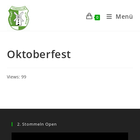
Zum
Inhalt
Menü
0
springen
Oktoberfest
Views: 99
2. Stommeln Open
Video-