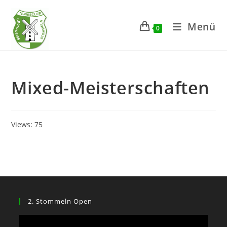
Zum
Inhalt
Menü
0
springen
Mixed-Meisterschaften
Views: 75
2. Stommeln Open
Video-