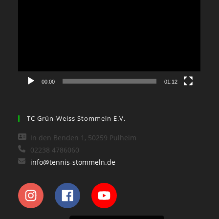
Player
00:00
01:12
TC Grün-Weiss Stommeln E.V.
In den Benden 1, 50259 Pulheim
02238 4786060
info@tennis-stommeln.de