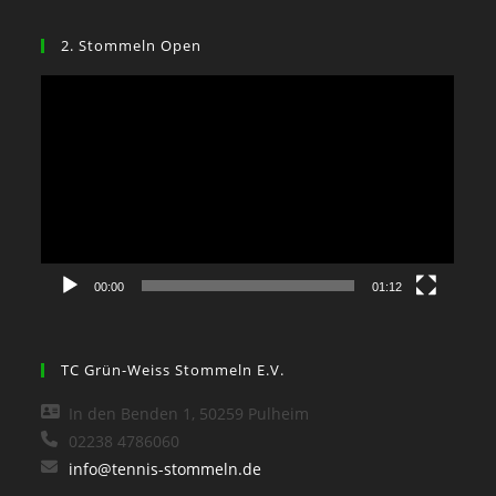
2. Stommeln Open
Video-
Player
00:00
01:12
TC Grün-Weiss Stommeln E.V.
In den Benden 1, 50259 Pulheim
02238 4786060
info@tennis-stommeln.de