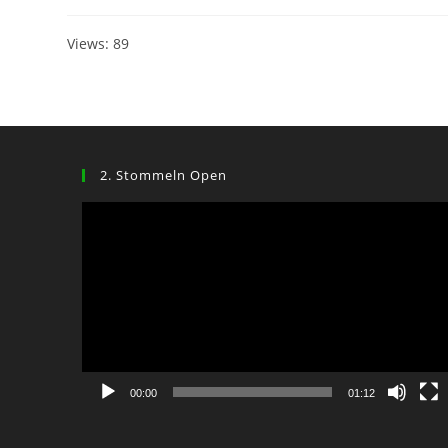
Views: 89
2. Stommeln Open
Video-
Player
00:00
01:12