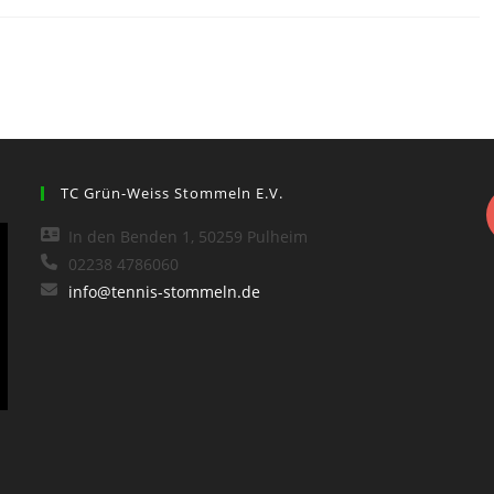
TC Grün-Weiss Stommeln E.V.
In den Benden 1, 50259 Pulheim
02238 4786060
info@tennis-stommeln.de