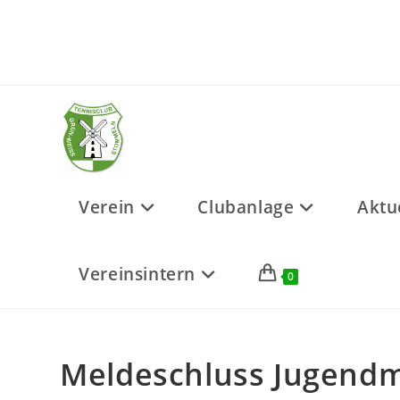
Zum
Inhalt
springen
Verein
Clubanlage
Aktu
Vereinsintern
0
Meldeschluss Jugendm