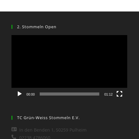
2. Stommeln Open
Video-
Player
00:00
01:12
TC Grün-Weiss Stommeln E.V.
In den Benden 1, 50259 Pulheim
02238 4786060