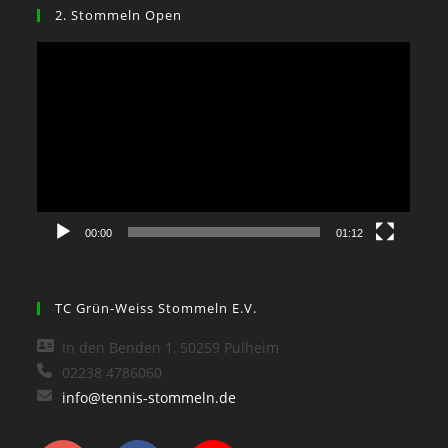
2. Stommeln Open
Video-
Player
00:00
01:12
TC Grün-Weiss Stommeln E.V.
In den Benden 1, 50259 Pulheim
02238 4786060
info@tennis-stommeln.de