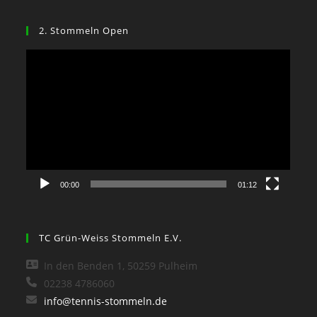
2. Stommeln Open
Video-
Player
00:00
01:12
TC Grün-Weiss Stommeln E.V.
In den Benden 1, 50259 Pulheim
02238 4786060
info@tennis-stommeln.de