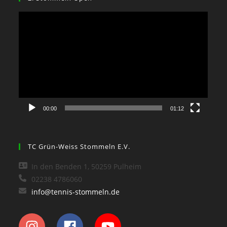
Video-
Player
00:00
01:12
TC Grün-Weiss Stommeln E.V.
In den Benden 1, 50259 Pulheim
02238 4786060
info@tennis-stommeln.de