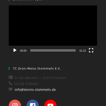
Video-
Player
00:00
01:12
TC Grün-Weiss Stommeln E.V.
In den Benden 1, 50259 Pulheim
02238 4786060
info@tennis-stommeln.de