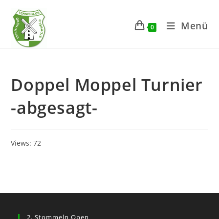
Zum
Inhalt
Menü
0
springen
Doppel Moppel Turnier
-abgesagt-
Views: 72
2. Stommeln Open