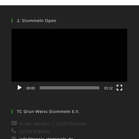
2. Stommeln Open
Video-
Player
00:00
01:12
TC Grün-Weiss Stommeln E.V.
In den Benden 1, 50259 Pulheim
02238 4786060