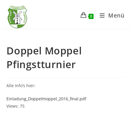
Zum
Inhalt
Menü
0
springen
Doppel Moppel
Pfingstturnier
Alle Info’s hier:
Einladung_Doppelmoppel_2016_final.pdf
Views: 75