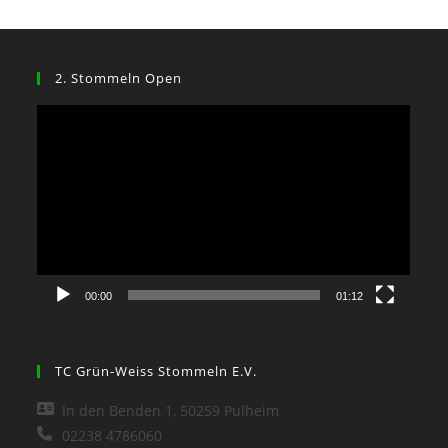
2. Stommeln Open
Video-
Player
00:00
01:12
TC Grün-Weiss Stommeln E.V.
In den Benden 1, 50259 Pulheim
02238 4786060