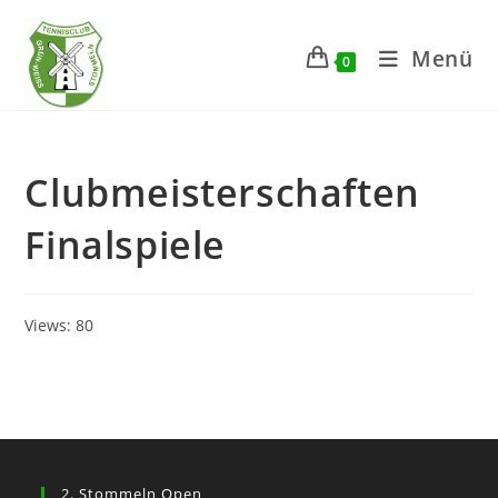
Zum
Inhalt
Menü
0
springen
Clubmeisterschaften
Finalspiele
Views: 80
2. Stommeln Open