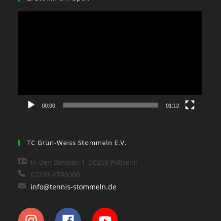
Video-
Player
00:00
01:12
TC Grün-Weiss Stommeln E.V.
In den Benden 1, 50259 Pulheim
02238 4786060
info@tennis-stommeln.de