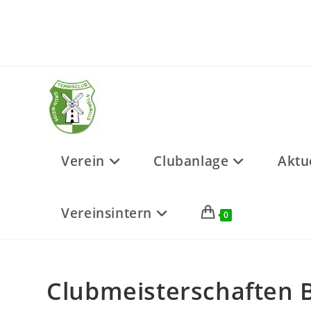
Zum
Inhalt
springen
Verein
Clubanlage
Aktu
Vereinsintern
0
Clubmeisterschaften 