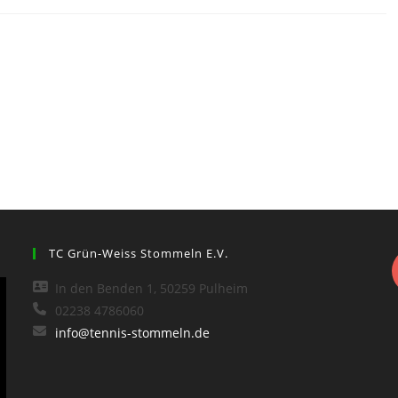
TC Grün-Weiss Stommeln E.V.
In den Benden 1, 50259 Pulheim
02238 4786060
info@tennis-stommeln.de