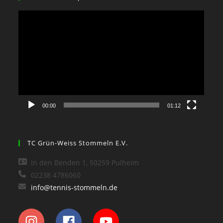
Video-
Player
00:00
01:12
TC Grün-Weiss Stommeln E.V.
In den Benden 1, 50259 Pulheim
02238 4786060
info@tennis-stommeln.de