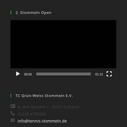
2. Stommeln Open
Video-
Player
00:00
01:12
TC Grün-Weiss Stommeln E.V.
In den Benden 1, 50259 Pulheim
02238 4786060
info@tennis-stommeln.de