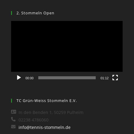
2. Stommeln Open
Video-
Player
00:00
01:12
TC Grün-Weiss Stommeln E.V.
In den Benden 1, 50259 Pulheim
02238 4786060
info@tennis-stommeln.de