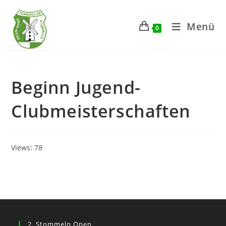
Zum
Inhalt
Menü
0
springen
Beginn Jugend-
Clubmeisterschaften
Views: 78
2. Stommeln Open