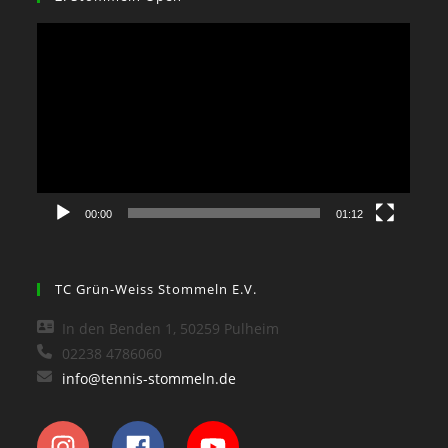
Video-
Player
00:00
01:12
TC Grün-Weiss Stommeln E.V.
In den Benden 1, 50259 Pulheim
02238 4786060
info@tennis-stommeln.de