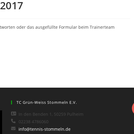
2017
ntworten oder das ausgefüllte Formular beim Trainerteam
TC Grün-Weiss Stommeln E.V.
In den Benden 1, 50259 Pulheim
02238 4786060
info@tennis-stommeln.de