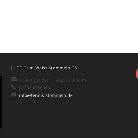
TC Grün-Weiss Stommeln E.V.
In den Benden 1, 50259 Pulheim
02238 4786060
info@tennis-stommeln.de