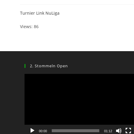
Turnier Link NuLiga
Views: 86
2. Stommeln Open
Video-
Player
00:00
01:12