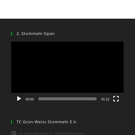
2. Stommeln Open
Video-
Player
00:00
01:12
TC Grün-Weiss Stommeln E.V.
In den Benden 1, 50259 Pulheim